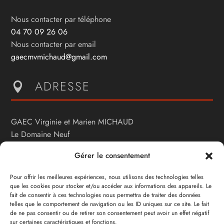
Nous contacter par téléphone
04 70 09 26 06
Nous contacter par email
gaecmvmichaud@gmail.com
ADRESSE

GAEC Virginie et Marien MICHAUD
Le Domaine Neuf
03190 LOUROUX-HODEMENT
Gérer le consentement
NOUS SUIVRE

Pour offrir les meilleures expériences, nous utilisons des technologies telles
que les cookies pour stocker et/ou accéder aux informations des appareils. Le
fait de consentir à ces technologies nous permettra de traiter des données
telles que le comportement de navigation ou les ID uniques sur ce site. Le fait
Facebook
de ne pas consentir ou de retirer son consentement peut avoir un effet négatif
sur certaines caractéristiques et fonctions.