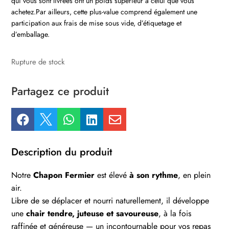
qui vous sont livrées ont un poids supérieur à celui que vous
achetez.Par ailleurs, cette plus-value comprend également une
participation aux frais de mise sous vide, d’étiquetage et
d’emballage.
Rupture de stock
Partagez ce produit





Description du produit
Notre
Chapon Fermier
est élevé
à son rythme
, en plein
air.
Libre de se déplacer et nourri naturellement, il développe
une
chair tendre, juteuse et savoureuse
, à la fois
raffinée et généreuse — un incontournable pour vos repas